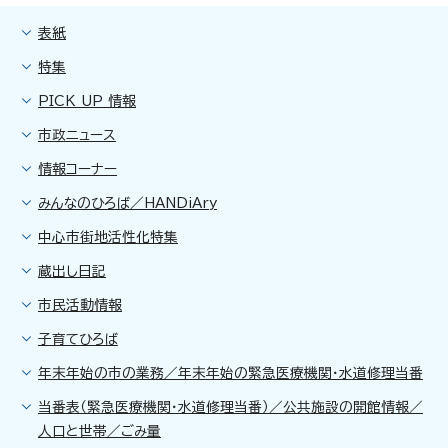
表紙
特集
PICK UP 情報
市政ニュース
情報コーナー
みんなのひろば／HANDiAry
中心市街地活性化特集
蔵出し日記
市民活動情報
子育てひろば
年末年始の市の業務／年末年始の緊急医療機関・水道修理当番
当番表（緊急医療機関・水道修理当番）／公共施設の開館情報／
人口と世帯／ごみ量