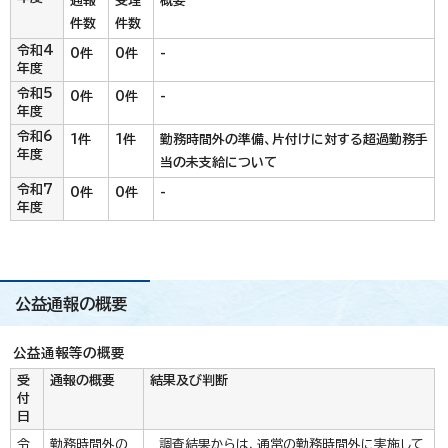
通報
受理
概要
件数
件数
令和4
0件
0件
-
年度
令和5
0件
0件
-
年度
令和6
1件
1件
勤務時間外の準備、片付けに対する超過勤務手
年度
当の未支給について
令和7
0件
0件
-
年度
公益通報の概要
公益通報等の概要
受
通報の概要
結果及び判断
付
日
令
勤務時間外の
調査結果からは、通常の勤務時間外に実施して