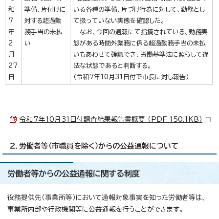
和
準備、片付けに
いる各種の準備、片づけ行為に対して、勤務とし
7
対する超過勤
て扱っていない実態を確認した。
年
務手当の未払
なお、今回の通報にて指摘されている、勤務実
2
い
態がある時間外業務に係る超過勤務手当の未払
月
いもあわせて確認でき、労働基準法に照らして違
27
法な状態であると判断する。
日
（令和7年10月31日付で市長に対し報告）
令和7年10月31日付調査結果報告書概要 （PDF 150.1KB）
2．労働者等（市職員を除く）からの公益通報について
労働者等からの公益通報に関する制度
役務提供先（事業所等）において通報対象事実を知った労働者等は、
事業所内部や行政機関等に公益通報を行うことができます。