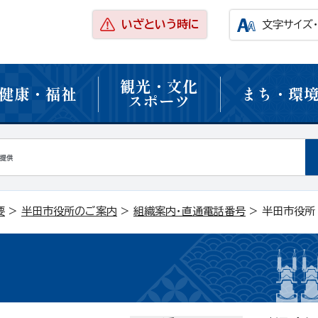
いざという時に
文字サイズ
観光・文化
健康・福祉
まち・環
スポーツ
要
>
半田市役所のご案内
>
組織案内・直通電話番号
> 半田市役所