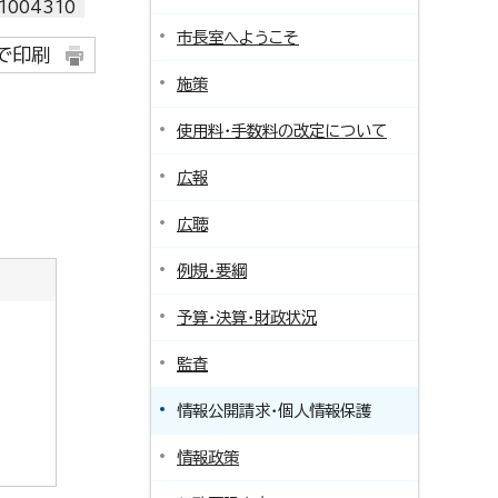
004310
市長室へようこそ
で印刷
施策
使用料・手数料の改定について
広報
広聴
例規・要綱
予算・決算・財政状況
監査
情報公開請求・個人情報保護
情報政策