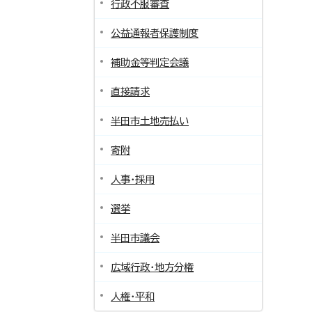
行政不服審査
公益通報者保護制度
補助金等判定会議
直接請求
半田市土地売払い
寄附
人事・採用
選挙
半田市議会
広域行政・地方分権
人権・平和