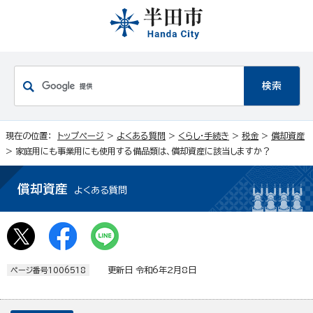
現在の位置：
トップページ
>
よくある質問
>
くらし・手続き
>
税金
>
償却資産
> 家庭用にも事業用にも使用する備品類は、償却資産に該当しますか？
償却資産
よくある質問
更新日 令和6年2月8日
ページ番号1006518