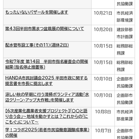
民協働課
もったいないバザールを開催します
10月21日
市民経済
部環境課
第43回半田市黒まつ盆栽展の開催について
10月20日
建設部都
市計画課
配水管布設工事（その11）（週休2日）
10月15日
総務部総
務課
令和7年度 第14回 半田市指名審査会の開催
10月15日
総務部総
結果（指名停止措置等）
務課
HANDA市民討議会2025 半田市政に関する
10月10日
企画部市
提言書を市長に提出します
民協働課
涼しい秋の早朝に行う清掃ボランティア活動「水
10月10日
企画部市
辺クリーン・アップ大作戦」を開催します
民協働課
【6次産業化農業者支援プロジェクト】「〇〇と語
10月8日
市民経済
り合う会」～地域を動かすとは？これからの「に
部産業課
こもぐ」について～
学！コラボ2025（若者市民協働意識醸成事業）
10月7日
企画部市
の開催
民協働課