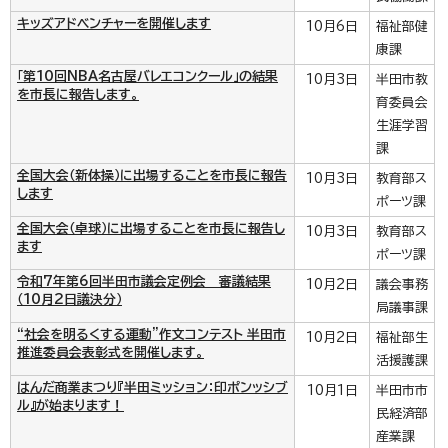
キッズアドベンチャーを開催します
10月6日
福祉部健
康課
「第10回NBA名古屋バレエコンクール」の結果
10月3日
半田市教
を市長に報告します。
育委員会
生涯学習
課
全国大会（新体操）に出場することを市長に報告
10月3日
教育部ス
します
ポーツ課
全国大会（卓球）に出場することを市長に報告し
10月3日
教育部ス
ます
ポーツ課
令和7年第6回半田市議会定例会 審議結果
10月2日
議会事務
（10月2日議決分）
局議事課
“社会を明るくする運動”作文コンテスト 半田市
10月2日
福祉部生
推進委員会表彰式を開催します。
活援護課
はんだ商業まつり『半田ミッション：印ポンッシブ
10月1日
半田市市
ル』が始まります！
民経済部
産業課