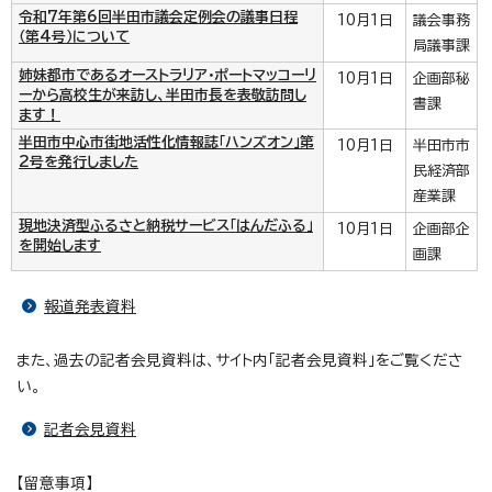
令和7年第6回半田市議会定例会の議事日程
10月1日
議会事務
（第4号）について
局議事課
姉妹都市であるオーストラリア・ポートマッコーリ
10月1日
企画部秘
ーから高校生が来訪し、半田市長を表敬訪問し
書課
ます！
半田市中心市街地活性化情報誌「ハンズオン」第
10月1日
半田市市
2号を発行しました
民経済部
産業課
現地決済型ふるさと納税サービス「はんだふる」
10月1日
企画部企
を開始します
画課
報道発表資料
また、過去の記者会見資料は、サイト内「記者会見資料」をご覧くださ
い。
記者会見資料
【留意事項】