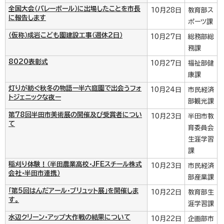
全国大会（バレーボール）に出場したことを市長
10月28日
教育部ス
に報告します
ポーツ課
（仮称）成岩こども園建設工事（週休2日）
10月27日
総務部総
務課
8020表彰式
10月27日
福祉部健
康課
灯りが紡ぐ秋冬の物語ー半六庭園で出会うフォ
10月24日
市民経済
トジェニックな夜ー
部観光課
第78回半田市美術展の開催及び受賞者につい
10月23日
半田市教
て
育委員会
生涯学習
課
稲刈り体験！（半田農業高校・JFEスチール株式
10月23日
市民経済
会社・半田市連携）
部産業課
「第5回はんだアール・ブリュット展」を開催しま
10月22日
教育部生
す。
涯学習課
水辺クリーン・アップ大作戦の結果について
10月22日
企画部市