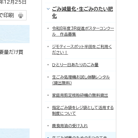
12月25日
ごみ減量化・生ごみのたい肥
で印刷
化
令和8年度3R促進ポスターコンクー
ル 作品募集
ジモティースポット半田をご利用く
要量だけ買
ださい！
ひとり一日あたりのごみ量
生ごみ処理機お試し体験レンタル
（貸出無料）
家庭用剪定枝粉砕機の無料貸出
指定ごみ袋をレジ袋として活用する
制度について
廃食用油の受け入れ