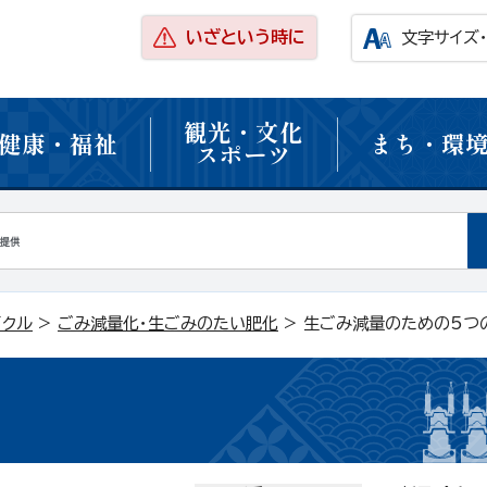
いざという時に
文字サイズ
観光・文化
健康・福祉
まち・環
スポーツ
イクル
>
ごみ減量化・生ごみのたい肥化
> 生ごみ減量のための5つ