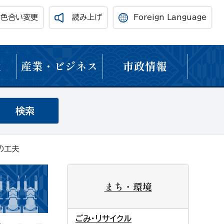
・色合い変更
読み上げ
Foreign Language
境
産業・ビジネス
市政情報
の工夫
まち・環境
ごみ・リサイクル