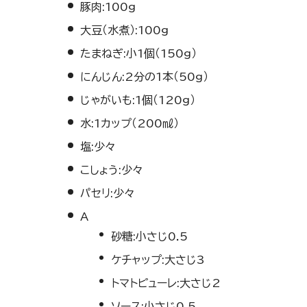
豚肉:100g
大豆（水煮）:100g
たまねぎ:小1個（150g）
にんじん:2分の1本（50g）
じゃがいも:1個（120g）
水:1カップ（200㎖）
塩:少々
こしょう:少々
パセリ:少々
A
砂糖:小さじ0.5
ケチャップ:大さじ3
トマトピューレ:大さじ2
ソース:小さじ0.5