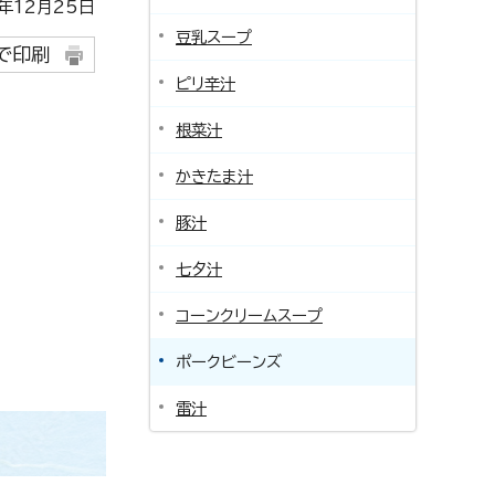
12月25日
豆乳スープ
で印刷
ピリ辛汁
根菜汁
かきたま汁
豚汁
七夕汁
コーンクリームスープ
ポークビーンズ
雷汁