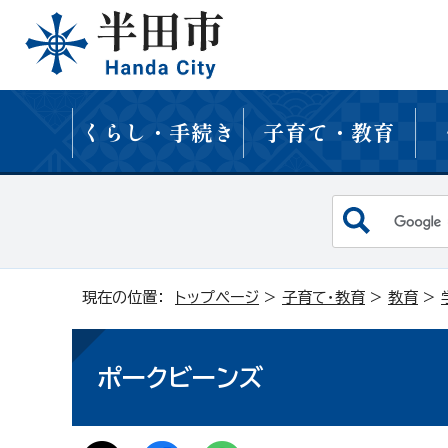
くらし・手続き
子育て・教育
現在の位置：
トップページ
>
子育て・教育
>
教育
>
ポークビーンズ