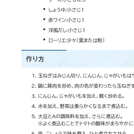
しょうゆ:小さじ1
赤ワイン:小さじ1
洋風だし:小さじ1
ローリエ:少々（葉または粉）
作り方
玉ねぎはみじん切り、にんじん、じゃがいもは
鍋に豚肉を炒め、肉の色が変わったら玉ねぎを
にんじん、じゃがいもを加え、軽く炒める。
水を加え、野菜は柔らかくなるまで煮込む。
大豆とAの調味料を加え、さらに煮込む。
※よく煮込むことでトマトの酸味がまろやかに
塩、こしょうで味を整え、ひと煮立ちさせる。