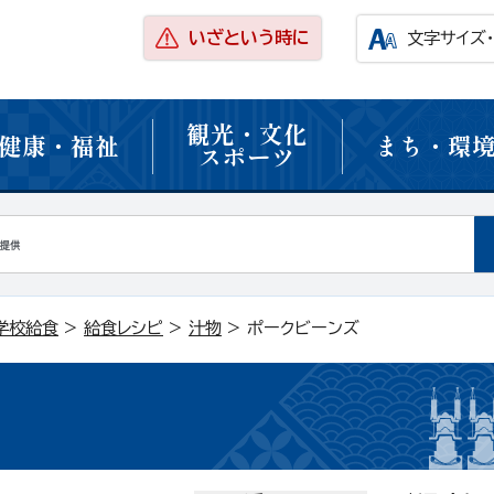
いざという時に
文字サイズ
観光・文化
健康・福祉
まち・環
スポーツ
学校給食
>
給食レシピ
>
汁物
> ポークビーンズ