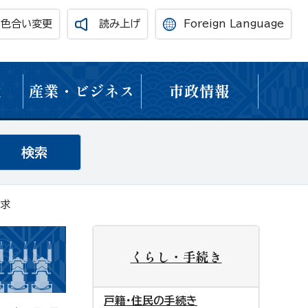
・色合い変更
読み上げ
Foreign Language
境
産業・ビジネス
市政情報
請求
くらし・手続き
戸籍・住民の手続き