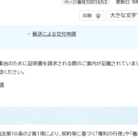
ページ番号1001653
更新日 令和
大きな文字
印刷
郵送による交付申請
の事由のために証明書を請求される際のご案内が記載されていま
認ください。
請
法第10条の2第1項により、契約等に基づく「権利の行使」や「義