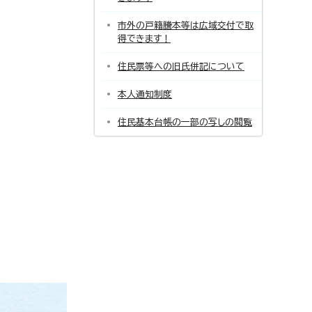
市外の戸籍謄本等は広域交付で取
得できます！
住民票等への旧氏併記について
本人通知制度
住民基本台帳の一部の写しの閲覧