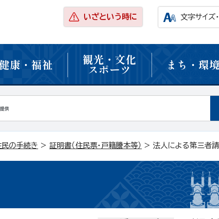
いざという時に
文字サイズ
観光・文化
健康・福祉
まち・環
スポーツ
住民の手続き
>
証明書（住民票・戸籍謄本等）
> 法人による第三者