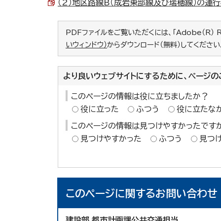
（2）地区路線B（成岩東部線及び瑞穂線）の運行
PDFファイルをご覧いただくには、「Adobe（R） 
いウィンドウ）
からダウンロード（無料）してください
より良いウェブサイトにするために、ページの
このページの情報は役に立ちましたか？
役に立った
ふつう
役に立たな
このページの情報は見つけやすかったです
見つけやすかった
ふつう
見つ
このページに関する
お問い合わせ
建設部 都市計画課公共交通担当