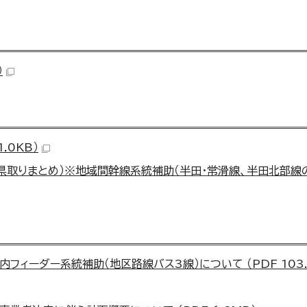
）
.0KB）
県取りまとめ）※地域間幹線系統補助（半田・常滑線、半田北部線
ィーダー系統補助（地区路線バス3線）について （PDF 103.