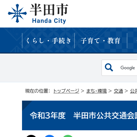
くらし・手続き
子育て・教育
現在の位置：
トップページ
>
まち・環境
>
交通
>
公
令和3年度 半田市公共交通会