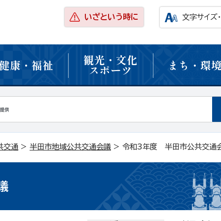
いざという時に
文字サイズ
観光・文化
健康・福祉
まち・環
スポーツ
共交通
>
半田市地域公共交通会議
> 令和3年度 半田市公共交通
議