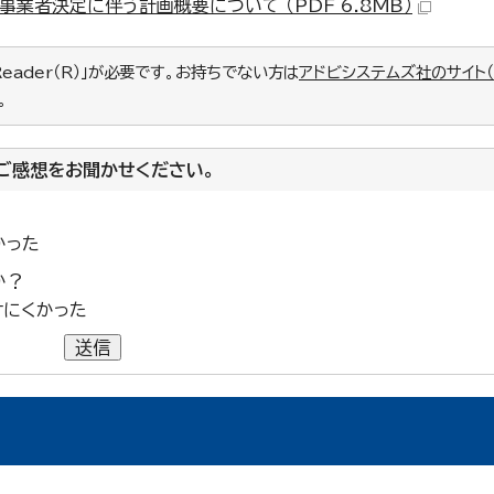
事業者決定に伴う計画概要について （PDF 6.8MB）
Reader（R）」が必要です。お持ちでない方は
アドビシステムズ社のサイト
。
ご感想をお聞かせください。
かった
か？
けにくかった
送信