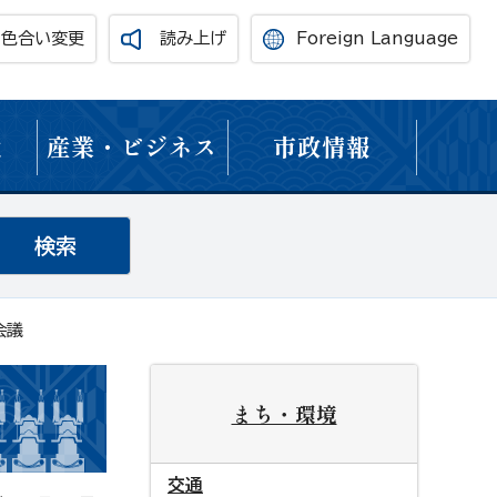
・色合い変更
読み上げ
Foreign Language
境
産業・ビジネス
市政情報
会議
まち・環境
交通