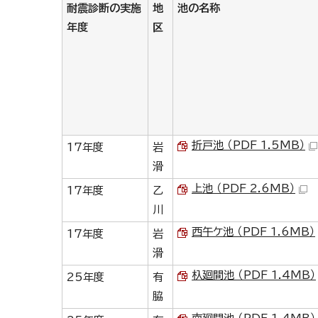
耐震診断の実施
地
池の名称
年度
区
折戸池 （PDF 1.5MB）
17年度
岩
滑
上池 （PDF 2.6MB）
17年度
乙
川
西午ケ池 （PDF 1.6MB）
17年度
岩
滑
杁廻間池 （PDF 1.4MB）
25年度
有
脇