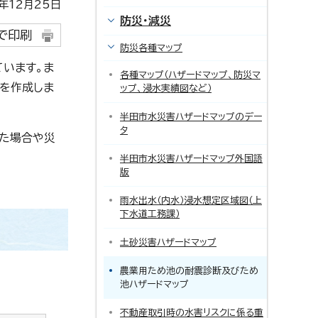
12月25日
防災・減災
で印刷
防災各種マップ
います。ま
各種マップ（ハザードマップ、防災マ
を作成しま
ップ、浸水実績図など）
半田市水災害ハザードマップのデー
タ
した場合や災
半田市水災害ハザードマップ外国語
版
雨水出水（内水）浸水想定区域図（上
下水道工務課）
土砂災害ハザードマップ
農業用ため池の耐震診断及びため
池ハザードマップ
不動産取引時の水害リスクに係る重