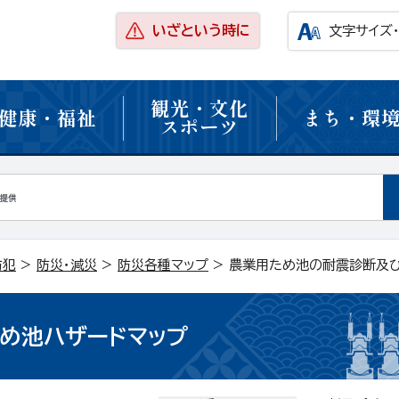
いざという時に
文字サイズ
観光・文化
健康・福祉
まち・環
スポーツ
防犯
>
防災・減災
>
防災各種マップ
> 農業用ため池の耐震診断及
め池ハザードマップ