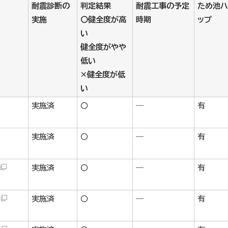
耐震診断の
判定結果
耐震工事の予定
ため池ハ
実施
〇健全度が高
時期
ップ
い
健全度がやや
低い
×健全度が低
い
実施済
〇
―
有
実施済
〇
―
有
実施済
〇
―
有
実施済
〇
―
有