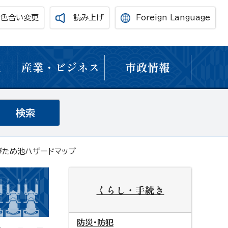
・色合い変更
読み上げ
Foreign Language
境
産業・ビジネス
市政情報
びため池ハザードマップ
くらし・手続き
防災・防犯