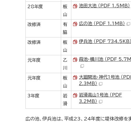
池田大池 （PDF 1.5MB）
28年度
板
山
広の池 （PDF 1.1MB）
改修済
有
脇
伊兵池 （PDF 734.5KB
改修済
板
山
葭池・横川池 （PDF 5.7M
元年度
乙
川
大廻間池・神代1号池 （PD
元年度
板
2.3MB）
山
岩滑高山1号池 （PDF
3年度
岩
3.2MB）
滑
広の池、伊兵池は、平成23、24年度に堤体改修を