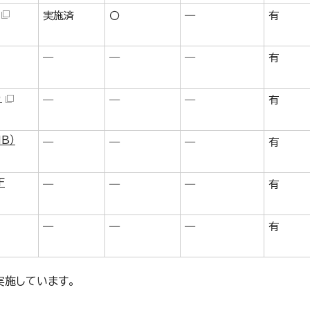
実施済
〇
―
有
―
―
―
有
）
―
―
―
有
B）
―
―
―
有
F
―
―
―
有
―
―
―
有
実施しています。