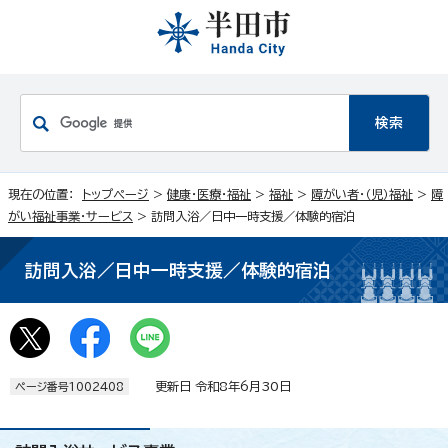
現在の位置：
トップページ
>
健康・医療・福祉
>
福祉
>
障がい者・（児）福祉
>
障
がい福祉事業・サービス
> 訪問入浴／日中一時支援／体験的宿泊
訪問入浴／日中一時支援／体験的宿泊
更新日 令和8年6月30日
ページ番号1002408