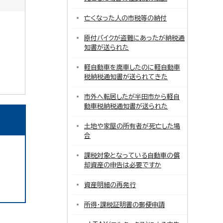
亡くなった人の市税等の納付
原付バイクが盗難にあったが納税通
知書が送られた
軽自動車を廃車したのに軽自動車
税納税通知書が送られてきた
市外へ転居したが半田市から軽自
動車税納税通知書が送られた
土地や家屋の所有者が死亡した場
合
課税対象となっている自動車の償
却資産の申告は必要ですか
資産明細の再発行
所得・課税証明書の郵便申請