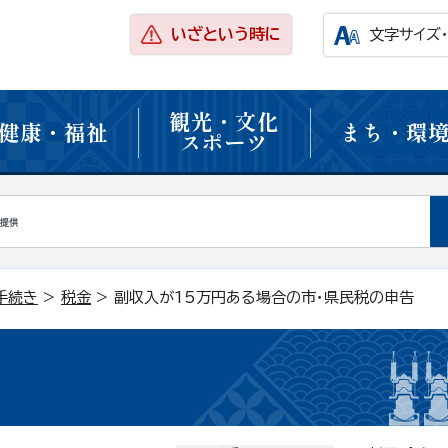
いざという時に
文字サイズ
観光・文化
健康・福祉
まち・環
スポーツ
手続き
>
税金
> 副収入が15万円ある場合の市・県民税の申告