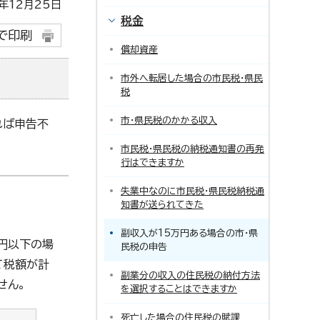
12月25日
税金
で印刷
償却資産
市外へ転居した場合の市民税・県民
税
市・県民税のかかる収入
れば申告不
市民税・県民税の納税通知書の再発
行はできますか
失業中なのに市民税・県民税納税通
知書が送られてきた
副収入が15万円ある場合の市・県
円以下の場
民税の申告
て税額が計
副業分の収入の住民税の納付方法
せん。
を選択することはできますか
死亡した場合の住民税の賦課