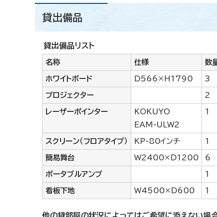
貸出備品
貸出備品リスト
名称
仕様
数
ホワイトボード
D566×H1790
3
プロジェクター
2
レーザーポインター
KOKUYO
1
EAM-ULW2
スクリーン（フロアタイプ）
KP-80インチ
1
簡易舞台
W2400×D1200
6
ポータブルアンプ
1
看板下地
W4500×D600
1
他の貸部屋の状況によってはご希望に添えない場合