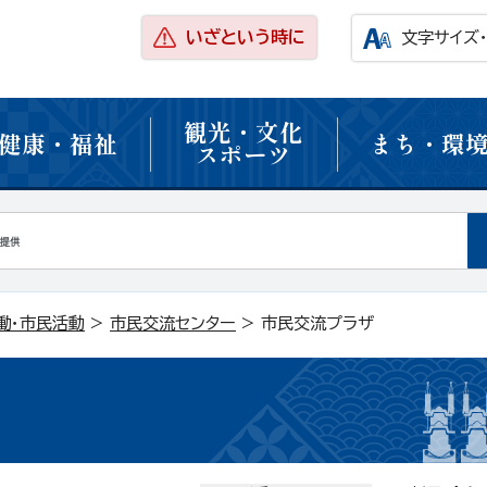
いざという時に
文字サイズ
観光・文化
健康・福祉
まち・環
スポーツ
働・市民活動
>
市民交流センター
> 市民交流プラザ