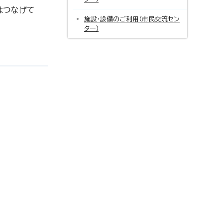
はつなげて
施設・設備のご利用（市民交流セン
ター）