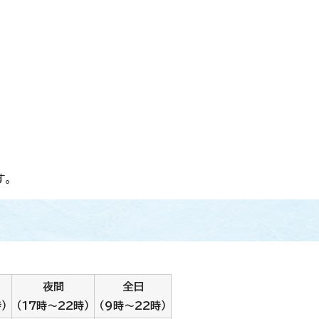
す。
夜間
全日
）
（17時～22時）
（9時～22時）