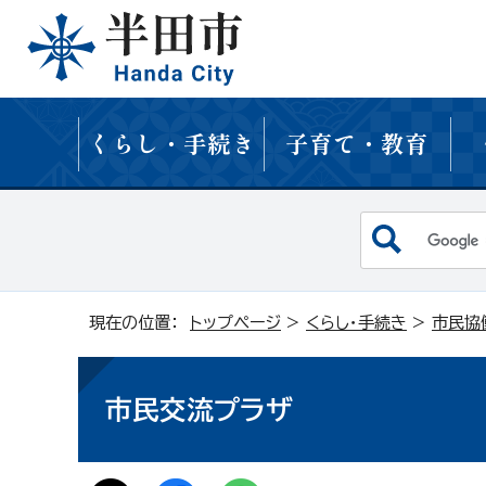
くらし・手続き
子育て・教育
現在の位置：
トップページ
>
くらし・手続き
>
市民協
市民交流プラザ