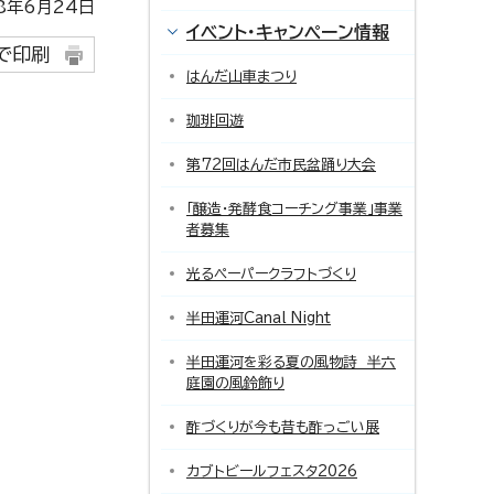
年6月24日
イベント・キャンペーン情報
で印刷
はんだ山車まつり
珈琲回遊
第72回はんだ市民盆踊り大会
「醸造・発酵食コーチング事業」事業
者募集
光るペーパークラフトづくり
半田運河Canal Night
半田運河を彩る夏の風物詩 半六
庭園の風鈴飾り
酢づくりが今も昔も酢っごい展
カブトビールフェスタ2026