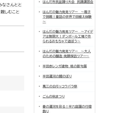
はんだ市民盆踊り大会 民踊講習会
みなさんとと
に親しむこと
はんだの魅力発見ツアー ～親子
で挑戦！童話の世界で田植え体験
～
はんだの魅力発見ツアー ～アイデ
アは無限大！ダンボール工場で作
られるおもちゃで遊ぼう～
はんだの魅力発見ツアー ～大人
のための醸造・発酵探訪ツアー～
半田赤レンガ建物 桃の節句展
半田運河の鯉のぼり
萬三の白モッコウバラ祭
ごんの秋まつり
春の運河を彩る！半六庭園の行燈
飾り