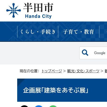
くらし・手続き
子育て・教育
現在の位置：
トップページ
>
観光・文化・スポーツ
>
企画展「建築をあそぶ展」