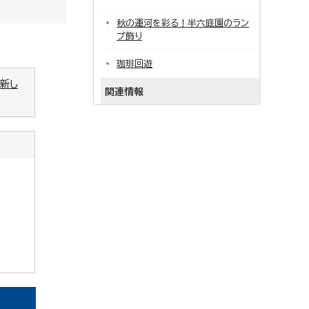
秋の運河を彩る！半六庭園のラン
プ飾り
珈琲回遊
（新し
関連情報