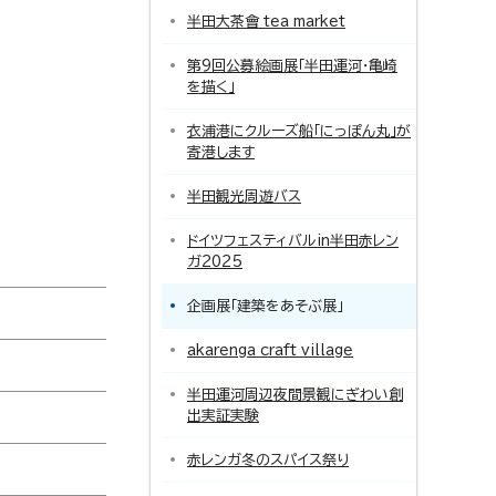
半田大茶會 tea market
第9回公募絵画展「半田運河・亀崎
を描く」
衣浦港にクルーズ船「にっぽん丸」が
寄港します
半田観光周遊バス
ドイツフェスティバルin半田赤レン
ガ2025
企画展「建築をあそぶ展」
akarenga craft village
半田運河周辺夜間景観にぎわい創
出実証実験
赤レンガ冬のスパイス祭り