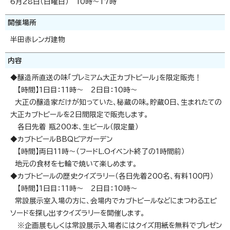
6月28日（日曜日） 10時～17時
開催場所
半田赤レンガ建物
内容
◆醸造所直送の味「プレミアム大正カブトビール」を限定販売！
【時間】1日目：11時～ 2日目：10時～
大正の醸造家だけが知っていた、秘蔵の味。貯蔵0日、生まれたての
大正カブトビールを2日間限定で販売します。
各日先着 瓶200本、生ビール（限定量）
◆カブトビールBBQビアガーデン
【時間】両日11時～（フードL.Oイベント終了の1時間前）
地元の食材を七輪で焼いて楽しめます。
◆カブトビールの歴史クイズラリー（各日先着200名、有料100円）
【時間】1日目：11時～ 2日目：10時～
常設展示室入場の方に、会場内でカブトビールなどにまつわるエピ
ソードを探し出すクイズラリーを開催します。
※企画展もしくは常設展示入場者にはクイズ用紙を無料でプレゼン