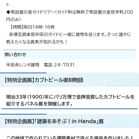
ト
◆常設展示室ガイドツアー（ガイド料は無料で常設展示室見学料200
円のみ）
【時間】両日14時・16時
赤煉瓦倶楽部半田のガイドと一緒に建物を巡ります。きっと誰かに
教えたくなる真実が知れるかも！
問い合わせ
半田赤レンガ建物 電話 24-7031
【特別企画展】カブトビール復刻物語
明治33年（1900）年にパリ万博で金牌受賞したカブトビールを
紹介するパネル展を開催します。
【特別企画展】「建築をあそぶ！in Handa」展
この地域で作られている建築素材で遊べる場所を作りました！