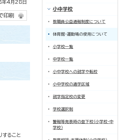
年4月28日
小中学校
で印刷
教職員公益通報制度について
体育館・運動場の使用について
小学校一覧
中学校一覧
小中学校への就学や転校
小中学校の通学区域
就学指定校の変更
学校選択制
警報等発表時の登下校（小学校・中
学校）
りすること