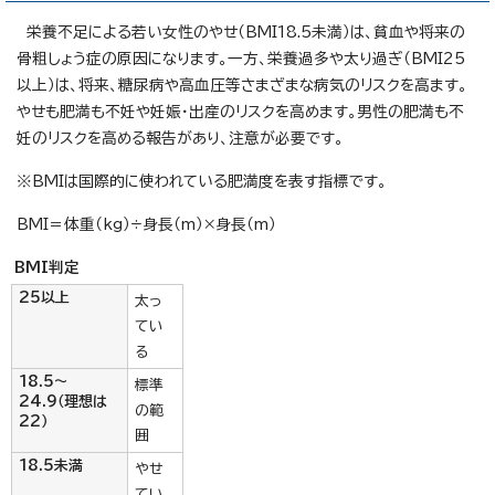
栄養不足による若い女性のやせ（BMI18.5未満）は、貧血や将来の
骨粗しょう症の原因になります。一方、栄養過多や太り過ぎ（BMI25
以上）は、将来、糖尿病や高血圧等さまざまな病気のリスクを高ます。
やせも肥満も不妊や妊娠・出産のリスクを高めます。男性の肥満も不
妊のリスクを高める報告があり、注意が必要です。
※BMIは国際的に使われている肥満度を表す指標です。
BMI＝体重（kg）÷身長（m）×身長（m）
BMI判定
25以上
太っ
てい
る
18.5～
標準
24.9（理想は
の範
22）
囲
18.5未満
やせ
てい