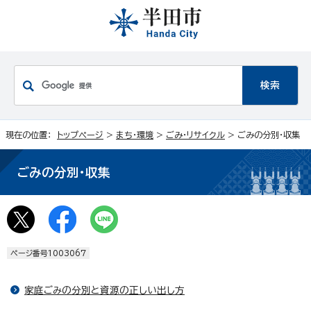
現在の位置：
トップページ
>
まち・環境
>
ごみ・リサイクル
> ごみの分別・収集
ごみの分別・収集
ページ番号1003067
家庭ごみの分別と資源の正しい出し方