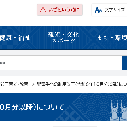
いざという時に
文字サイズ
観光・文化
健康・福祉
まち・環
スポーツ
当（子育て・教育）
> 児童手当の制度改正(令和6年10月分以降)に
0月分以降)について