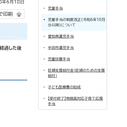
年6月18日
児童手当
で印刷
児童手当の制度改正(令和6年10月
分以降)について
愛知県遺児手当
経過した後
半田市遺児手当
児童扶養手当
妊婦支援給付金（妊婦のための支援
給付）
子ども医療費の助成
【受付終了】物価高対応子育て応援
手当