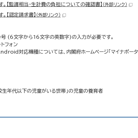
す。【監護相当・生計費の負担についての確認書】
（外部リンク）
す。【認定請求書】
（外部リンク）
 (6文字から16文字の英数字)の入力が必要です。
ートフォン
Android対応機種については、内閣府ホームページ「マイナポー
校生年代以下の児童がいる世帯」の児童の養育者