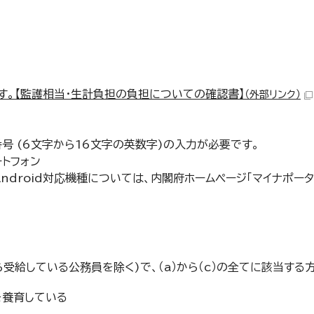
す。【監護相当・生計負担の負担についての確認書】
（外部リンク）
 (6文字から16文字の英数字)の入力が必要です。
ートフォン
Android対応機種については、内閣府ホームページ「マイナポー
給している公務員を除く)で、（a）から（c）の全てに該当する
を養育している