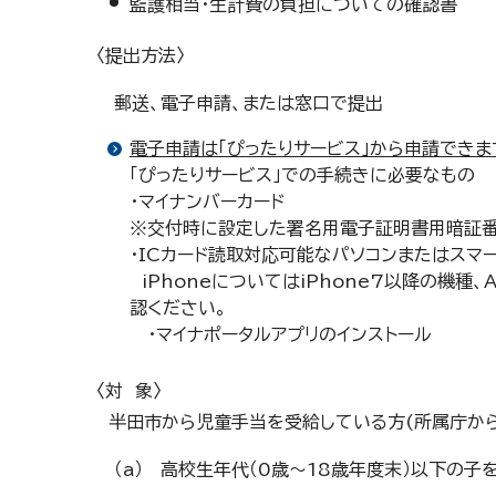
監護相当・生計費の負担についての確認書
〈提出方法〉
郵送、電子申請、または窓口で提出
電子申請は「ぴったりサービス」から申請できま
「ぴったりサービス」での手続きに必要なもの
・マイナンバーカード
※交付時に設定した署名用電子証明書用暗証番号
・ICカード読取対応可能なパソコンまたはスマ
iPhoneについてはiPhone7以降の機種、
認ください。
・マイナポータルアプリのインストール
〈対 象〉
半田市から児童手当を受給している方(所属庁から受
（a） 高校生年代（0歳～18歳年度末）以下の子