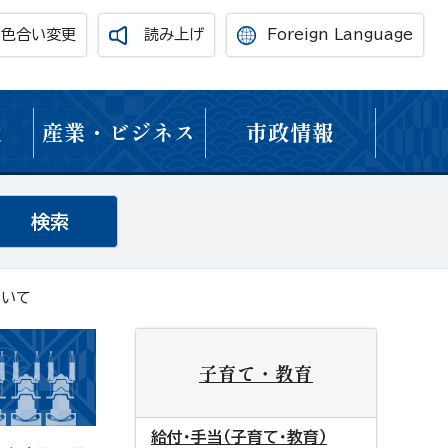
・色合い変更
読み上げ
Foreign Language
境
産業・ビジネス
市政情報
ついて
子育て・教育
給付・手当（子育て・教育）