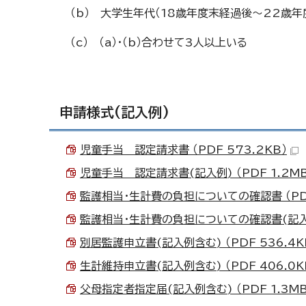
（b） 大学生年代（18歳年度末経過後～22歳年
（c） （a）・（b）合わせて3人以上いる
申請様式(記入例)
児童手当 認定請求書 （PDF 573.2KB）
児童手当 認定請求書(記入例) （PDF 1.2MB
監護相当・生計費の負担についての確認書 （PDF 
監護相当・生計費の負担についての確認書(記入例) 
別居監護申立書(記入例含む) （PDF 536.4K
生計維持申立書(記入例含む) （PDF 406.0K
父母指定者指定届(記入例含む) （PDF 1.3MB