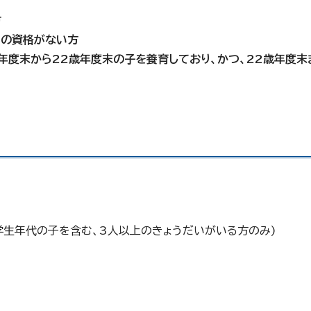
方
当の資格がない方
8歳年度末から22歳年度末の子を養育しており、かつ、22歳年度
学生年代の子を含む、3人以上のきょうだいがいる方のみ)