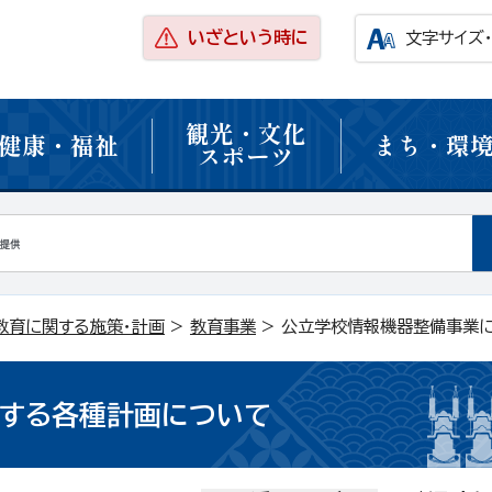
いざという時に
文字サイズ
観光・文化
健康・福祉
まち・環
スポーツ
教育に関する施策・計画
>
教育事業
> 公立学校情報機器整備事業
する各種計画について