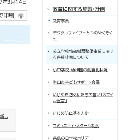
年3月14日
教育に関する施策・計画
で印刷
教育事業
デジタルファイブ～5つのやくそく
～
公立学校情報機器整備事業に関す
る各種計画について
小中学校・幼稚園の耐震化状況
半田市子どもサポート会議
いじめを防ぐ私たちの誓い「スマイ
ル宣言」
いじめ防止基本方針
（新し
コミュニティ・スクール制度
県民の日学校ホリデー