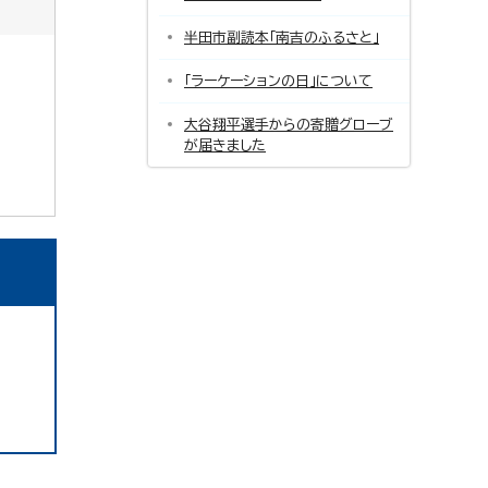
半田市副読本「南吉のふるさと」
「ラーケーションの日」について
大谷翔平選手からの寄贈グローブ
が届きました