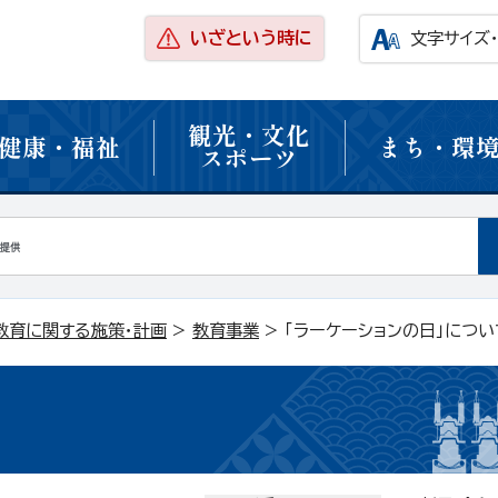
いざという時に
文字サイズ
観光・文化
健康・福祉
まち・環
スポーツ
教育に関する施策・計画
>
教育事業
> 「ラーケーションの日」につい