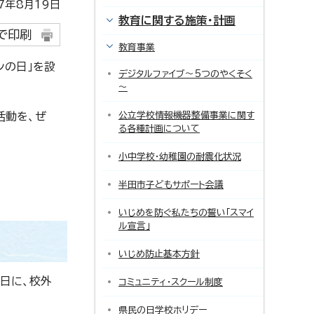
年8月19日
教育に関する施策・計画
で印刷
教育事業
ンの日」を設
デジタルファイブ～5つのやくそく
～
活動を、ぜ
公立学校情報機器整備事業に関す
る各種計画について
小中学校・幼稚園の耐震化状況
半田市子どもサポート会議
いじめを防ぐ私たちの誓い「スマイ
ル宣言」
いじめ防止基本方針
平日に、校外
コミュニティ・スクール制度
県民の日学校ホリデー