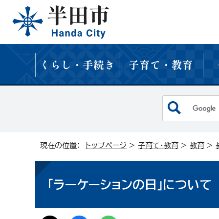
くらし・手続き
子育て・教育
現在の位置：
トップページ
>
子育て・教育
>
教育
>
「ラーケーションの日」について