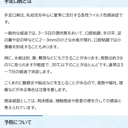
手足口病とは
手足口病は、乳幼児を中心に夏季に流行する急性ウイルス性感染症で
す。
一般的な経過では、3～5日の潜伏期をおいて、口腔粘膜、手の平、足
の裏や足の甲などに2～3mmの小さな水疱が現れ、口腔粘膜では小
潰瘍を形成することもあります。
時に、水疱は肘、膝、臀部などにもできることがあります。発熱は約3分
の1に見られますが軽度で、38℃以下のことがほとんどです。通常は3
～7日の経過で消退します。
ごくまれに髄膜炎や脳炎などを生じることがあるので、高熱や嘔吐、頭
痛などがある場合は注意を要します。
感染経路としては、飛沫感染、接触感染や患者の便を介しての感染と
考えられています。
予防について