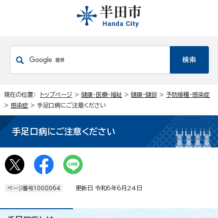
現在の位置：
トップページ
>
健康・医療・福祉
>
健康・健診
>
予防接種・感染症
>
感染症
> 手足口病にご注意ください
手足口病にご注意ください
更新日 令和6年6月24日
ページ番号1008064