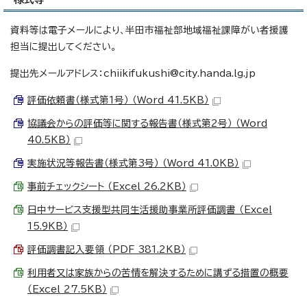
資料等は電子メールにより、半田市福祉部地域福祉課障がい者援護
担当に提出してください。
提出先メールアドレス：chiikifukushi@city.handa.lg.jp
評価依頼書（様式第1号） （Word 41.5KB）
協議会からの評価等に関する報告書（様式第2号） （Word
40.5KB）
実施状況等報告書（様式第3号） （Word 41.0KB）
事前チェックシート （Excel 26.2KB）
日中サービス支援型共同生活援助事業所評価調書 （Excel
15.9KB）
評価調書記入要領 （PDF 381.2KB）
利用者又は家族からの苦情を解決するために講ずる措置の概要
（Excel 27.5KB）