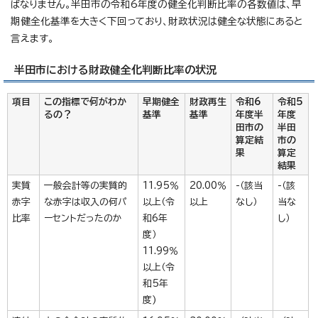
ばなりません。半田市の令和6年度の健全化判断比率の各数値は、早
期健全化基準を大きく下回っており、財政状況は健全な状態にあると
言えます。
半田市における財政健全化判断比率の状況
項目
この指標で何がわか
早期健全
財政再生
令和6
令和5
るの？
基準
基準
年度半
年度
田市の
半田
算定結
市の
果
算定
結果
実質
一般会計等の実質的
11.95％
20.00％
-（該当
-（該
赤字
な赤字は収入の何パ
以上（令
以上
なし）
当な
比率
ーセントだったのか
和6年
し）
度）
11.99％
以上（令
和5年
度)