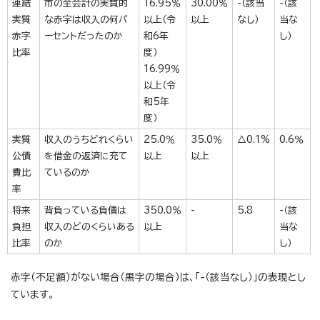
連結
市の全会計の実質的
16.95％
30.00％
-（該当
-（該
実質
な赤字は収入の何パ
以上（令
以上
なし）
当な
赤字
ーセントだったのか
和6年
し）
比率
度）
16.99％
以上（令
和5年
度）
実質
収入のうちどれくらい
25.0％
35.0％
△0.1%
0.6％
公債
を借金の返済に充て
以上
以上
費比
ているのか
率
将来
背負っている負債は
350.0％
-
5.8
-（該
負担
収入のどのくらいある
以上
当な
比率
のか
し）
赤字（不足額）がない場合（黒字の場合）は、「-（該当なし）」の表現とし
ています。