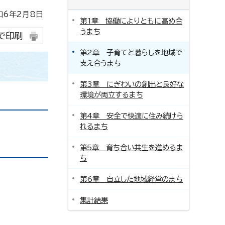
6年2月8日
第1章 協働によりともに高め合
うまち
で印刷
第2章 子育てと暮らしを地域で
支え合うまち
第3章 にぎわいの創出と良好な
環境が両立するまち
第4章 安全で快適に住み続けら
れるまち
第5章 育ち合い共生を進めるま
ち
第6章 自立した地域経営のまち
集計結果