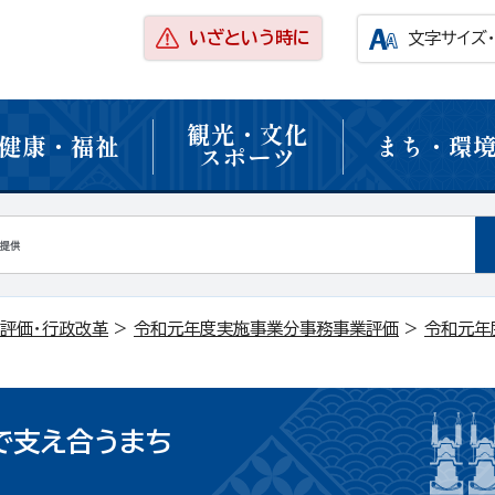
いざという時に
文字サイズ
観光・文化
健康・福祉
まち・環
スポーツ
評価・行政改革
>
令和元年度実施事業分事務事業評価
>
令和元年
で支え合うまち