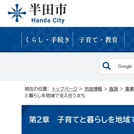
くらし・手続き
子育て・教育
現在の位置：
トップページ
>
市政情報
>
施策
>
事業
と暮らしを地域で支え合うまち
第2章 子育てと暮らしを地域