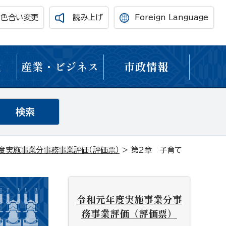
・色合い変更
読み上げ
Foreign Language
境
産業・ビジネス
市政情報
度実施事業分事務事業評価（評価票）
> 第2章 子育て
令和元年度実施事業分事
務事業評価（評価票）