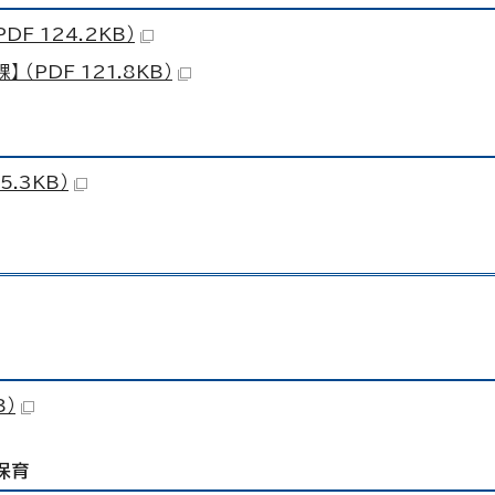
F 124.2KB）
PDF 121.8KB）
.3KB）
B）
保育