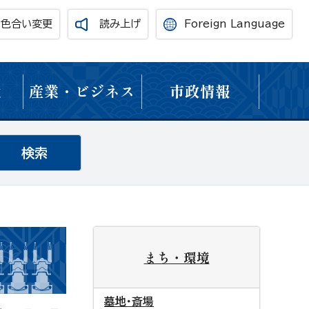
・色合い変更
読み上げ
Foreign Language
境
産業・ビジネス
市政情報
まち・環境
墓地・斎場