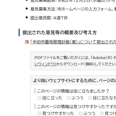
意見募集期間：令和2年12月2日（水曜日）から
意見募集方法：市ホームページの入力フォーム、
提出意見数：4通7件
提出された意見等の概要及び考え方
「半田市墓地管理計画（案）」について提出された意
PDFファイルをご覧いただくには、「Adobe（R） 
いウィンドウ）
からダウンロード（無料）してください
より良いウェブサイトにするために、ページの
このページの情報は役に立ちましたか？
役に立った
ふつう
役に立たな
このページの情報は見つけやすかったです
見つけやすかった
ふつう
見つ