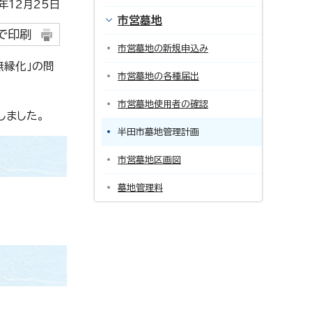
12月25日
市営墓地
で印刷
市営墓地の新規申込み
無縁化」の問
市営墓地の各種届出
市営墓地使用者の確認
しました。
半田市墓地管理計画
市営墓地区画図
墓地管理料