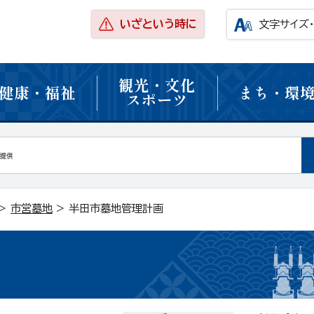
いざという時に
文字サイズ
観光・文化
健康・福祉
まち・環
スポーツ
>
市営墓地
> 半田市墓地管理計画