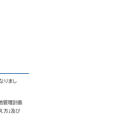
なりまし
墓地管理計画
え方」及び