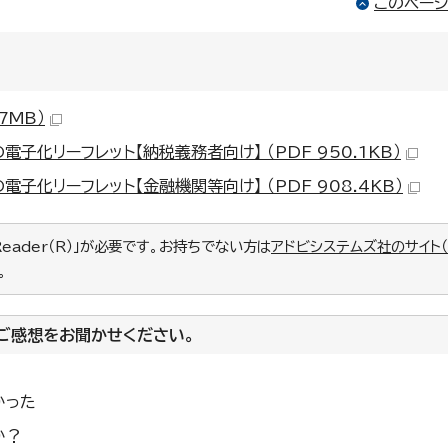
このペー
7MB）
化リーフレット【納税義務者向け】 （PDF 950.1KB）
化リーフレット【金融機関等向け】 （PDF 908.4KB）
Reader（R）」が必要です。お持ちでない方は
アドビシステムズ社のサイト
。
ご感想をお聞かせください。
かった
か？