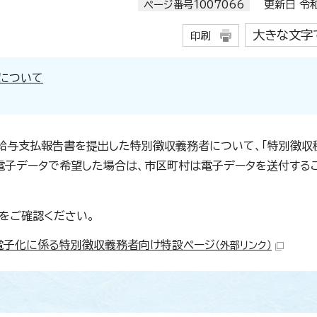
ページ番号1007066
更新日 令和
大きな文字
印刷
止について
して給与支払報告書を提出した特別徴収義務者について、「特別徴
を電子データで希望した場合は、市区町村は電子データを送付する
ジをご確認ください。
電子化に係る特別徴収義務者向け特設ページ
（外部リンク）