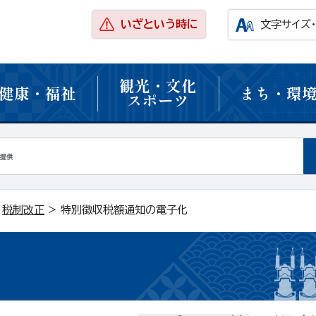
いざという時に
文字サイズ
観光・文化
健康・福祉
まち・環
スポーツ
>
税制改正
> 特別徴収税額通知の電子化