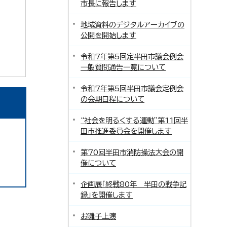
市長に報告します
地域資料のデジタルアーカイブの
公開を開始します
令和7年第5回定半田市議会例会
一般質問通告一覧について
令和7年第5回半田市議会定例会
の会期日程について
“社会を明るくする運動”第11回半
田市推進委員会を開催します
第70回半田市消防操法大会の開
催について
企画展「終戦80年 半田の戦争記
録」を開催します
お囃子上演