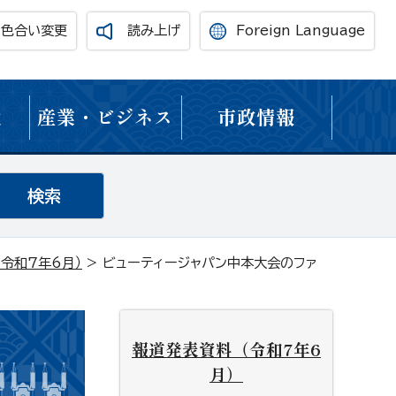
・色合い変更
読み上げ
Foreign Language
境
産業・ビジネス
市政情報
令和7年6月）
> ビューティージャパン中本大会のファ
報道発表資料（令和7年6
月）