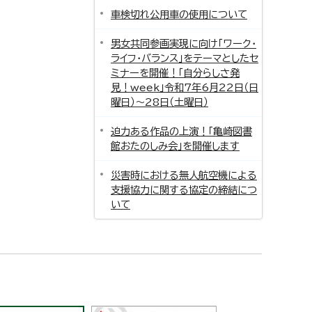
車検切れ公用車の使用について
男女共同参画実現に向け「ワーク・
ライフ・バランス」をテーマとしたセ
ミナーを開催！「自分らしさ発
見！week」令和7年6月22日（日
曜日）～28日（土曜日）
迫力ある作品の上演！「亀崎図書
館おたのしみ会」を開催します
災害時における無人航空機による
支援協力に関する協定の締結につ
いて