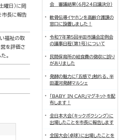
会 審議結果（6月24日議決分）
（土曜日）に岡
とを市長に報告
軟骨伝導イヤホンを高齢介護課の
窓口に設置しました！
令和7年第5回半田市議会定例会
がい福祉の取
の議事日程（第1号）について
経営を評価さ
した。
民間保育所の給食費の徴収に誤り
がありました
発酵の魅力に「五感で」触れる、半
田運河発酵マルシェ
「BABY IN CAR」マグネットを配
布します！
全日本大会（キックボクシング）に
出場したことを市長に報告します
全国大会（卓球）に出場したことを