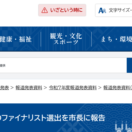
いざという時に
文字サイズ
観光・文化
健康・福祉
まち・環
スポーツ
発表
>
報道発表資料
>
令和7年度報道発表資料
>
報道発表資料（
のファイナリスト選出を市長に報告