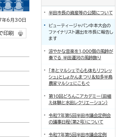
半田市長の資産等の公開について
年6月30日
ビューティージャパン中本大会の
ファイナリスト選出を市長に報告し
で印刷
ます
涼やかな音楽を1,000個の風鈴が
奏でる 半田運河の風鈴飾り
「本とマルシェで心も体もリフレッ
シュ」としょかんまつり＆知多半島
農家マルシェにこもぐ
第10回どろんこアカデミー（田植
え体験と水田レクリエーション）
令和7年第5回半田市議会定例会
の議事日程（第2号）について
令和7年第5回半田市議会定例