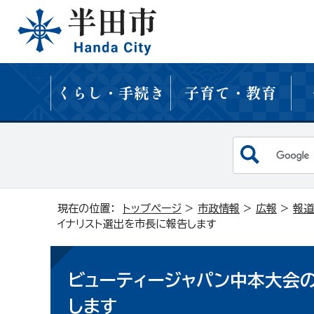
くらし・手続き
子育て・教育
現在の位置：
トップページ
>
市政情報
>
広報
>
報道
イナリスト選出を市長に報告します
ビューティージャパン中本大会
します