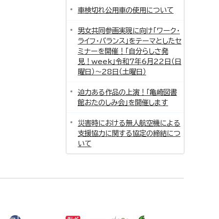
車検切れ公用車の使用について
男女共同参画実現に向け「ワーク・
ライフ・バランス」をテーマとしたセ
ミナーを開催！「自分らしさ発
見！week」令和7年6月22日（日
曜日）～28日（土曜日）
迫力ある作品の上演！「亀崎図書
館おたのしみ会」を開催します
災害時における無人航空機による
支援協力に関する協定の締結につ
いて