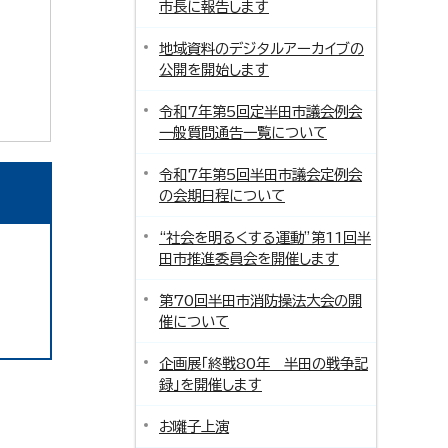
市長に報告します
地域資料のデジタルアーカイブの
公開を開始します
令和7年第5回定半田市議会例会
一般質問通告一覧について
令和7年第5回半田市議会定例会
の会期日程について
“社会を明るくする運動”第11回半
田市推進委員会を開催します
第70回半田市消防操法大会の開
催について
企画展「終戦80年 半田の戦争記
録」を開催します
お囃子上演