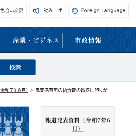
・色合い変更
読み上げ
Foreign Language
境
産業・ビジネス
市政情報
令和7年6月）
> 民間保育所の給食費の徴収に誤りが
報道発表資料（令和7年6
月）