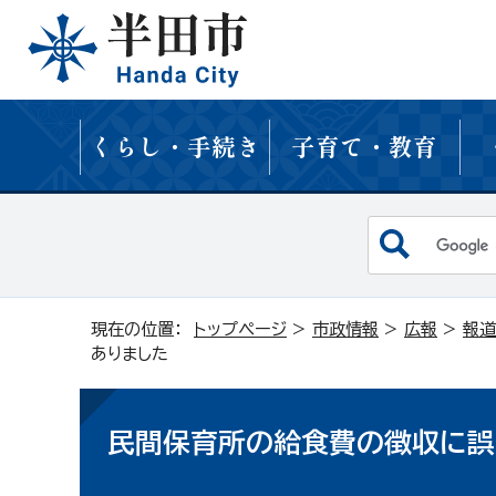
くらし・手続き
子育て・教育
現在の位置：
トップページ
>
市政情報
>
広報
>
報道
ありました
民間保育所の給食費の徴収に誤