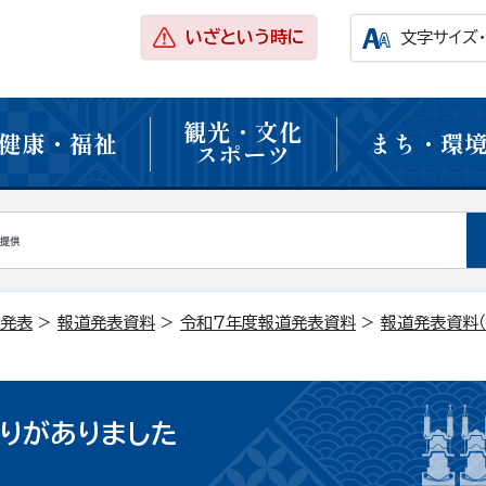
いざという時に
文字サイズ
観光・文化
健康・福祉
まち・環
スポーツ
発表
>
報道発表資料
>
令和7年度報道発表資料
>
報道発表資料（
りがありました