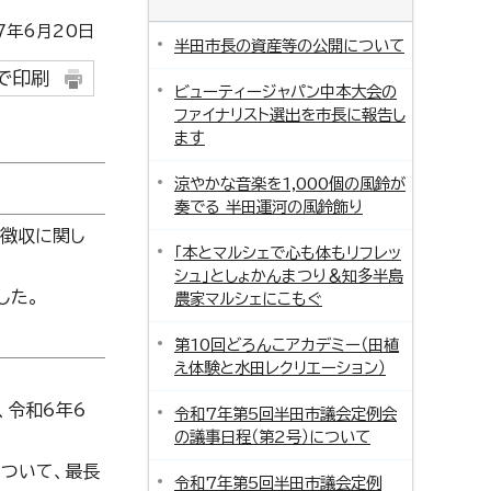
年6月20日
半田市長の資産等の公開について
で印刷
ビューティージャパン中本大会の
ファイナリスト選出を市長に報告し
ます
涼やかな音楽を1,000個の風鈴が
奏でる 半田運河の風鈴飾り
徴収に関し
「本とマルシェで心も体もリフレッ
シュ」としょかんまつり＆知多半島
した。
農家マルシェにこもぐ
第10回どろんこアカデミー（田植
え体験と水田レクリエーション）
、令和6年6
令和7年第5回半田市議会定例会
の議事日程（第2号）について
ついて、最長
令和7年第5回半田市議会定例