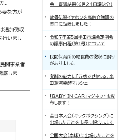
た。
会 審議結果（6月24日議決分）
必要な方が
軟骨伝導イヤホンを高齢介護課の
窓口に設置しました！
は追加徴収
令和7年第5回半田市議会定例会
を行いまし
の議事日程（第1号）について
民間保育所の給食費の徴収に誤り
がありました
、民間事業者
徹底しま
発酵の魅力に「五感で」触れる、半
田運河発酵マルシェ
「BABY IN CAR」マグネットを配
布します！
全日本大会（キックボクシング）に
出場したことを市長に報告します
全国大会（卓球）に出場したことを