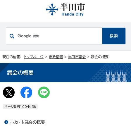
現在の位置：
トップページ
>
市政情報
>
半田市議会
> 議会の概要
議会の概要
ページ番号1004636
市政・市議会の概要