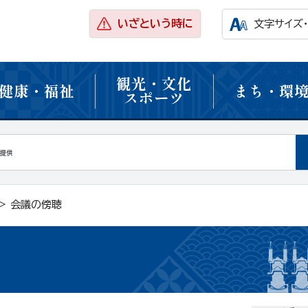
いざという時に
文字サイズ
観光・文化
健康・福祉
まち・環
スポーツ
> 会議の傍聴