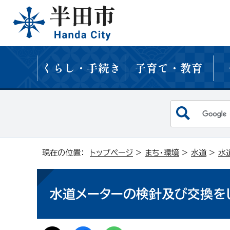
くらし・手続き
子育て・教育
現在の位置：
トップページ
>
まち・環境
>
水道
>
水
水道メーターの検針及び交換を