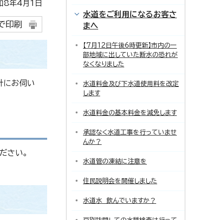
8年4月1日
水道をご利用になるお客さ
で印刷
まへ
【7月12日午後6時更新】市内の一
部地域に出していた断水の恐れが
なくなりました
針にお伺い
水道料金及び下水道使用料を改定
します
水道料金の基本料金を減免します
承認なく水道工事を行っていませ
んか？
ださい。
水道管の凍結に注意を
住民説明会を開催しました
水道水 飲んでいますか？