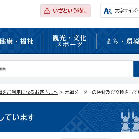
いざという時に
文字サイズ
観光・文化
健康・福祉
まち・環
スポーツ
道をご利用になるお客さまへ
> 水道メーターの検針及び交換をして
しています