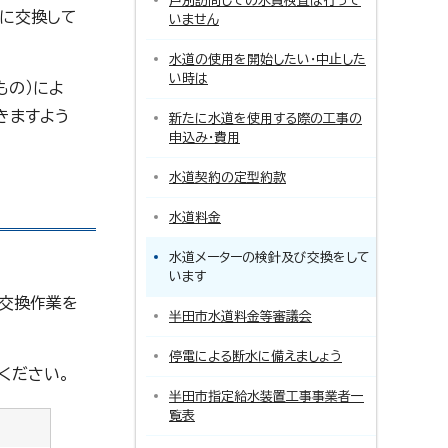
戸別訪問しての水質検査は行って
毎に交換して
いません
水道の使用を開始したい・中止した
い時は
もの）によ
きますよう
新たに水道を使用する際の工事の
申込み・費用
水道契約の定型約款
水道料金
水道メーターの検針及び交換をして
います
て交換作業を
半田市水道料金等審議会
停電による断水に備えましょう
ください。
半田市指定給水装置工事事業者一
覧表