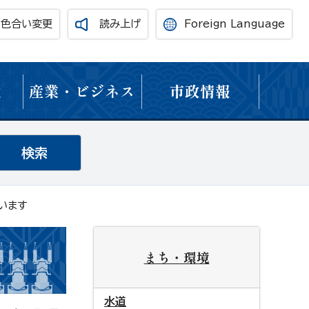
・色合い変更
読み上げ
Foreign Language
境
産業・ビジネス
市政情報
います
まち・環境
水道