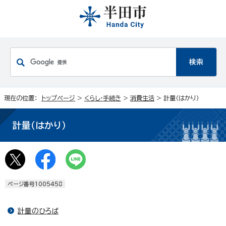
現在の位置：
トップページ
>
くらし・手続き
>
消費生活
> 計量（はかり）
計量（はかり）
ページ番号1005458
計量のひろば