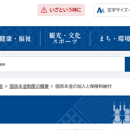
いざという時に
文字サイズ
観光・文化
健康・福祉
まち・環
スポーツ
金
>
国民年金制度の概要
> 国民年金の加入と保険料納付