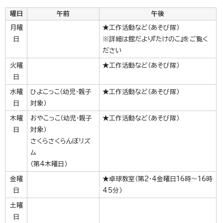
曜日
午前
午後
月曜
★工作活動など（あそび隊）
日
※詳細は館だより『たけのこ』をご覧く
ださい
火曜
★工作活動など（あそび隊）
日
水曜
ひよこっこ（幼児・親子
★工作活動など（あそび隊）
日
対象）
木曜
おやこっこ（幼児・親子
★工作活動など（あそび隊）
日
対象）
さくらさくらんぼリズ
ム
（第4木曜日）
金曜
★卓球教室（第2・4金曜日16時～16時
日
45分）
土曜
日