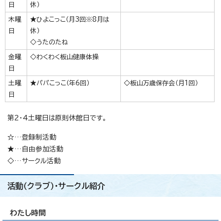
日
休）
木曜
★ひよこっこ（月3回※8月は
日
休）
◇うたのたね
金曜
◇わくわく板山健康体操
日
土曜
★パパこっこ（年6回）
◇板山万歳保存会（月1回）
日
第2・4土曜日は原則休館日です。
☆…登録制活動
★…自由参加活動
◇…サークル活動
活動（クラブ）・サークル紹介
わたし時間