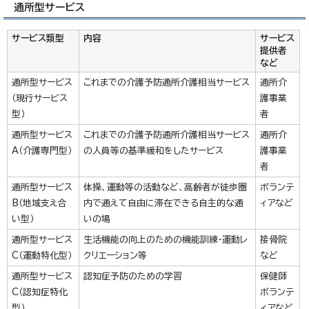
通所型サービス
サービス類型
内容
サービス
提供者
など
通所型サービス
これまでの介護予防通所介護相当サービス
通所介
（現行サービス
護事業
型）
者
通所型サービス
これまでの介護予防通所介護相当サービス
通所介
A（介護専門型）
の人員等の基準緩和をしたサービス
護事業
者
通所型サービス
体操、運動等の活動など、高齢者が徒歩圏
ボランテ
B（地域支え合
内で通えて自由に滞在できる自主的な通
ィアなど
い型）
いの場
通所型サービス
生活機能の向上のための機能訓練・運動レ
接骨院
C（運動特化型）
クリエーション等
など
通所型サービス
認知症予防のための学習
保健師
C（認知症特化
ボランテ
型）
ィアなど