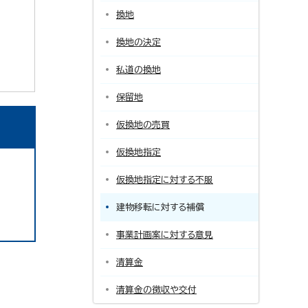
換地
換地の決定
私道の換地
保留地
仮換地の売買
仮換地指定
仮換地指定に対する不服
建物移転に対する補償
事業計画案に対する意見
清算金
清算金の徴収や交付