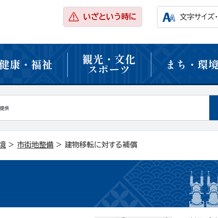
いざという時に
文字サイズ
観光・文化
健康・福祉
まち・環
スポーツ
境
>
市街地整備
> 建物移転に対する補償