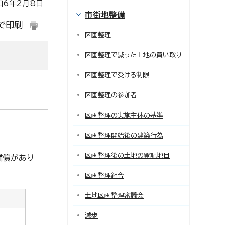
6年2月8日
市街地整備
で印刷
区画整理
区画整理で減った土地の買い取り
区画整理で受ける制限
区画整理の参加者
区画整理の実施主体の基準
区画整理開始後の建築行為
区画整理後の土地の登記地目
補償があり
区画整理組合
土地区画整理審議会
減歩