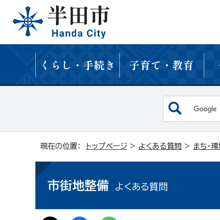
くらし・手続き
子育て・教育
現在の位置：
トップページ
>
よくある質問
>
まち・環
市街地整備
よくある質問