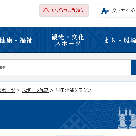
いざという時に
文字サイズ
観光・文化
健康・福祉
まち・環
スポーツ
スポーツ
>
スポーツ施設
> 半田北部グラウンド