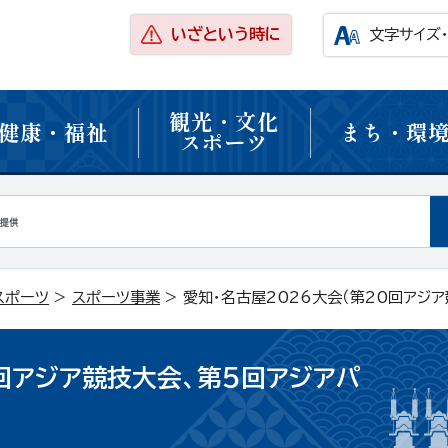
いざという時に
文字サイズ
観光・文化
健康・福祉
まち・環
スポーツ
スポーツ
>
スポーツ事業
> 愛知・名古屋2026大会（第20回アジ
0回アジア競技大会、第5回アジアパ