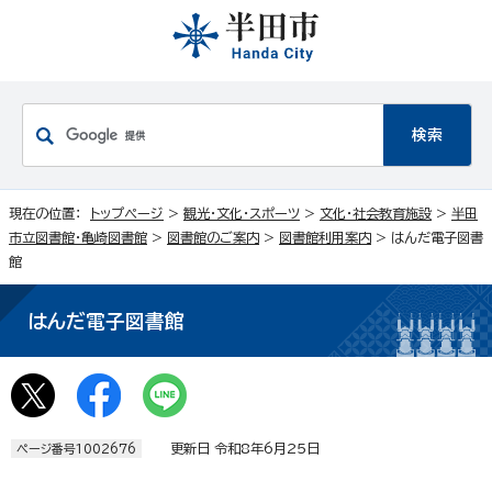
現在の位置：
トップページ
>
観光・文化・スポーツ
>
文化・社会教育施設
>
半田
市立図書館・亀崎図書館
>
図書館のご案内
>
図書館利用案内
> はんだ電子図書
館
はんだ電子図書館
更新日 令和8年6月25日
ページ番号1002676