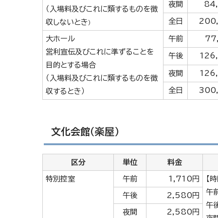
夜間
84
（入場料及びこれに類するものを徴
全日
200
収しないとき
）
大ホール
午前
77
営利宣伝及びこれに準ずることを
午後
126
目的とする場合
夜間
126
（入場料及びこれに類するものを徴
全日
300
収するとき）
文化会館（楽屋）
区分
単位
料金
特別控室
午前
1,710円
【
午
午後
2,580円
午
夜間
2,580円