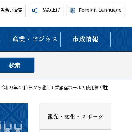
・色合い変更
読み上げ
Foreign Language
境
産業・ビジネス
市政情報
 令和9年4月1日から瀧上工業雁宿ホールの使用料と駐
観光・文化・スポーツ