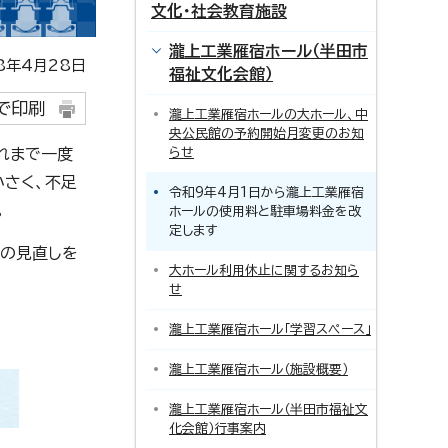
文化・社会教育施設
瀧上工業雁宿ホール（半田市
年4月28日
福祉文化会館）
で印刷
瀧上工業雁宿ホールの大ホール、中
央公民館の予約開始月変更のお知
れまで一度
らせ
小さく、不足
令和9年4月1日から瀧上工業雁宿
。
ホールの使用料と駐車場料金を改
定します
料の見直しを
大ホール利用休止に関するお知ら
せ
瀧上工業雁宿ホール「学習スぺース」
瀧上工業雁宿ホール（施設概要）
瀧上工業雁宿ホール（半田市福祉文
化会館）行事案内