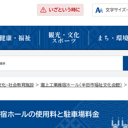
いざという時に
文字サイズ
観光・文化
健康・福祉
まち・環
スポーツ
文化・社会教育施設
>
瀧上工業雁宿ホール（半田市福祉文化会館）
>
雁宿ホールの使用料と駐車場料金