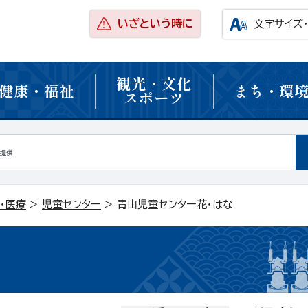
いざという時に
文字サイズ
観光・文化
健康・福祉
まち・環
スポーツ
・医療
>
児童センター
> 青山児童センター花・はな