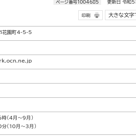
ページ番号1004685
更新日 令和5年
大きな文字
印刷
市花園町4-5-5
k.ocn.ne.jp
時（4月～9月）
分（10月～3月）