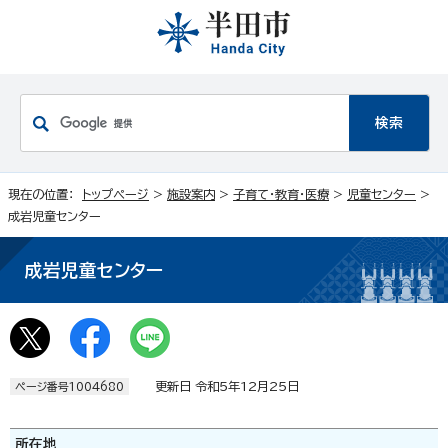
現在の位置：
トップページ
>
施設案内
>
子育て・教育・医療
>
児童センター
>
成岩児童センター
成岩児童センター
更新日 令和5年12月25日
ページ番号1004680
所在地