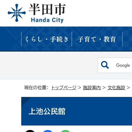
くらし・手続き
子育て・教育
現在の位置：
トップページ
>
施設案内
>
文化施設
>
上池公民館