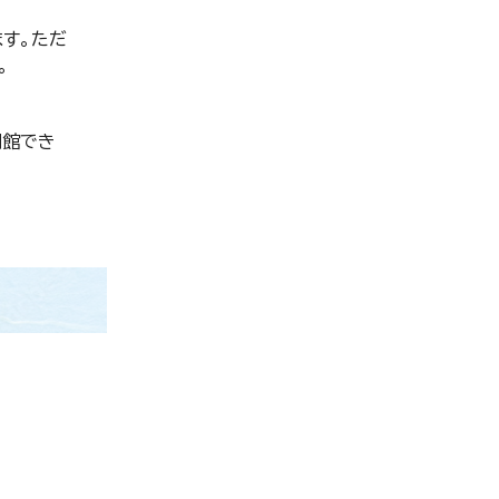
す。ただ
。
開館でき