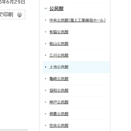
年6月29日
公民館
で印刷
中央公民館（瀧上工業雁宿ホール）
有脇公民館
板山公民館
乙川公民館
上池公民館
亀崎公民館
協和公民館
神戸公民館
修農公民館
住吉公民館