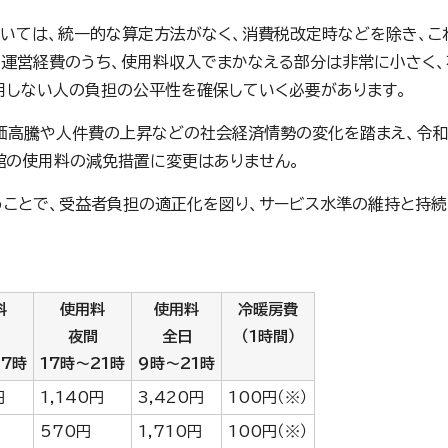
いては、統一的な算定方法がなく、消費税改定時などを除き、こ
の運営経費のうち、使用料収入でまかなえる部分は非常に小さく、
用しない人の負担の公平性を確保していく必要があります。
高騰や人件費の上昇などの社会経済情勢の変化を踏まえ、令和
館の使用料の減免措置に変更はありません。
ことで、受益者負担の適正化を図り、サービス水準の維持と持続
料
使用料
使用料
冷暖房費
夜間
全日
（1時間）
17時
17時～21時
9時～21時
円
1,140円
3,420円
100円（※）
570円
1,710円
100円（※）