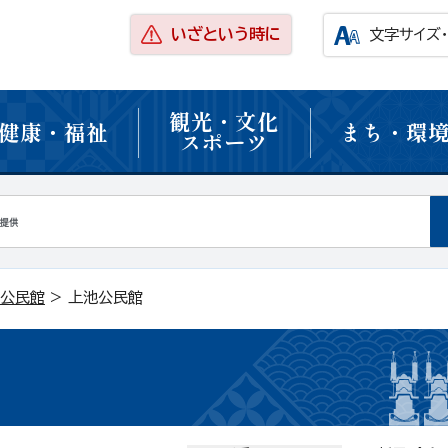
いざという時に
文字サイズ
観光・文化
健康・福祉
まち・環
スポーツ
公民館
> 上池公民館