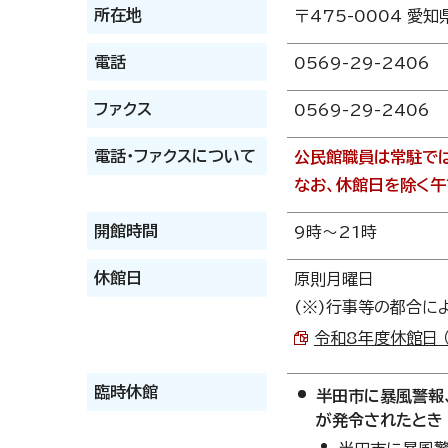
所在地
〒475-0004 愛知
電話
0569-29-2406
ファクス
0569-29-2406
電話・ファクスについて
公民館職員は常駐で
なお、休館日を除く午
開館時間
9時～21時
休館日
原則月曜日
(※)行事等の都合に
令和8年度休館日 （P
臨時休館
半田市に暴風警報
が発令されたとき