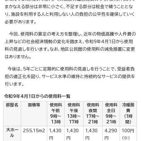
まかなえる部分は非常に小さく、不足する部分は税金で補うこととな
り、施設を利用する人と利用しない人の負担の公平性を確保していく
必要があります。
今回、使用料の算定の考え方を整理し、近年の物価高騰や人件費の
上昇などの社会経済情勢の変化を踏まえ、令和9年4月1日から使用
料の見直しを行います。なお、地区公民館の使用料の減免措置に変更
はありません。
今後は、5年ごとに定期的に使用料の見直しを行うことで、受益者負
担の適正化を図り、サービス水準の維持と持続的なサービスの提供を
行います。
令和9年4月1日からの使用料一覧
部屋名
面積等
使用料
使用料
使用料
使用料
冷暖房
午前
午後
夜間
全日
費
9時～
13時～
17時～
9時～
（1時
13時
17時
21時
21時
間）
大ホー
255.15m2
1,430
1,430
1,430
4,290
100円
ル
円
円
円
円
（※）