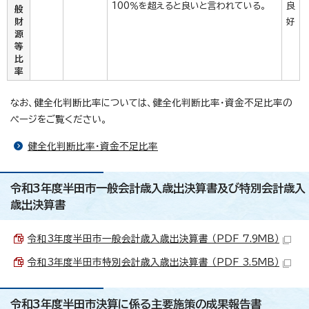
100％を超えると良いと言われている。
良
般
財
好
源
等
比
率
なお、健全化判断比率については、健全化判断比率・資金不足比率の
ページをご覧ください。
健全化判断比率・資金不足比率
令和3年度半田市一般会計歳入歳出決算書及び特別会計歳入
歳出決算書
令和3年度半田市一般会計歳入歳出決算書 （PDF 7.9MB）
令和3年度半田市特別会計歳入歳出決算書 （PDF 3.5MB）
令和3年度半田市決算に係る主要施策の成果報告書