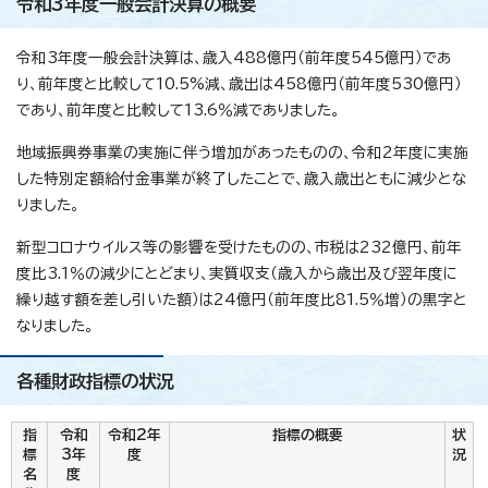
令和3年度一般会計決算の概要
令和3年度一般会計決算は、歳入488億円（前年度545億円）であ
り、前年度と比較して10.5%減、歳出は458億円（前年度530億円）
であり、前年度と比較して13.6％減でありました。
地域振興券事業の実施に伴う増加があったものの、令和2年度に実施
した特別定額給付金事業が終了したことで、歳入歳出ともに減少とな
りました。
新型コロナウイルス等の影響を受けたものの、市税は232億円、前年
度比3.1％の減少にとどまり、実質収支（歳入から歳出及び翌年度に
繰り越す額を差し引いた額）は24億円（前年度比81.5％増）の黒字と
なりました。
各種財政指標の状況
指
令和
令和2年
指標の概要
状
標
3年
度
況
名
度