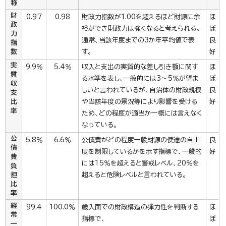
称
財
0.97
0.98
財政力指数が1.00を超えるほど財源に余
ほ
政
裕ができ財政力は強くなると考えられる。
ぼ
力
通常、当該年度までの3か年平均値で表
良
指
数
す。
好
実
9.9％
5.4％
収入と支出の実質的な差し引き額に関す
ほ
質
る水準を表し、一般的には3～5％が望ま
ぼ
収
しいと言われているが、自治体の財政規模
良
支
比
や当該年度の景況等により影響を受ける
好
率
ため、どの程度が適当か一概には言えなく
なっている。
公
5.8％
6.6％
公債費がどの程度一般財源の使途の自由
良
債
度を制限しているかを示す指標で、一般的
好
費
には15％を超えると警戒レベル、20％を
負
担
超えると危険レベルと言われている。
比
率
経
99.4
100.0％
歳入面での財政構造の弾力性を判断する
ほ
常
指標で、
ぼ
一