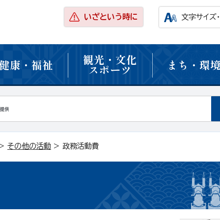
いざという時に
文字サイズ
観光・文化
健康・福祉
まち・環
スポーツ
>
その他の活動
> 政務活動費