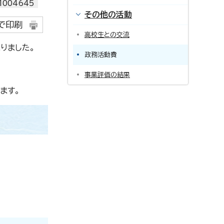
004645
その他の活動
で印刷
高校生との交流
りました。
政務活動費
事業評価の結果
ます。