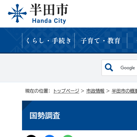
くらし・手続き
子育て・教育
現在の位置：
トップページ
>
市政情報
>
半田市の概
国勢調査