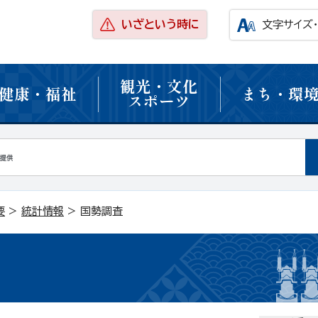
いざという時に
文字サイズ
観光・文化
健康・福祉
まち・環
スポーツ
要
>
統計情報
> 国勢調査